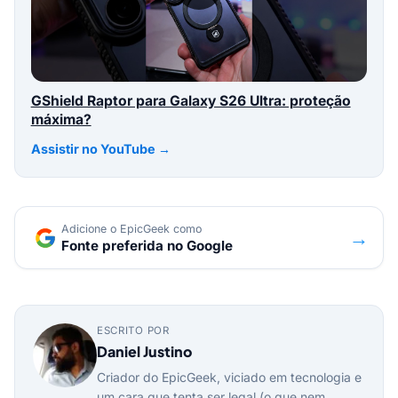
GShield Raptor para Galaxy S26 Ultra: proteção
máxima?
Assistir no YouTube →
Adicione o EpicGeek como
→
Fonte preferida no Google
ESCRITO POR
Daniel Justino
Criador do EpicGeek, viciado em tecnologia e
um cara que tenta ser legal (o que nem