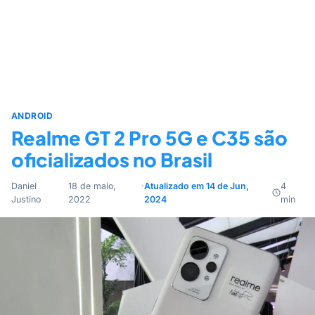
ANDROID
Realme GT 2 Pro 5G e C35 são
oficializados no Brasil
Daniel
18 de maio,
·
Atualizado em 14 de Jun,
4
Justino
2022
2024
min