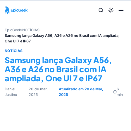
EpicGeek
›
NOTÍCIAS
›
Samsung lança Galaxy A56, A36 e A26 no Brasil com IA ampliada,
One UI 7 e IP67
NOTÍCIAS
Samsung lança Galaxy A56,
A36 e A26 no Brasil com IA
ampliada, One UI 7 e IP67
Daniel
20 de mar,
·
Atualizado em 28 de Mar,
6
Justino
2025
2025
min