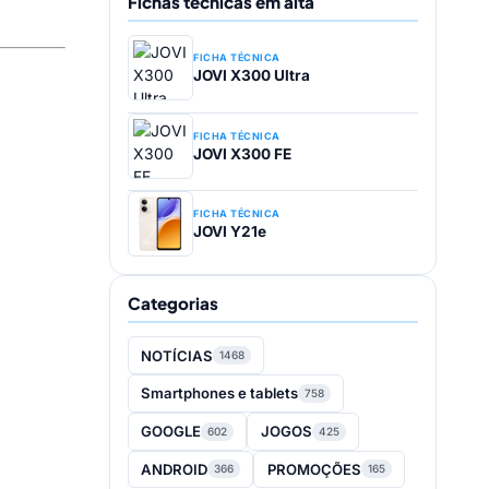
Fichas técnicas em alta
FICHA TÉCNICA
JOVI X300 Ultra
FICHA TÉCNICA
JOVI X300 FE
FICHA TÉCNICA
JOVI Y21e
Categorias
NOTÍCIAS
1468
Smartphones e tablets
758
GOOGLE
JOGOS
602
425
ANDROID
PROMOÇÕES
366
165