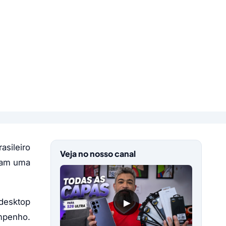
asileiro
Veja no nosso canal
scam uma
▶
desktop
empenho.