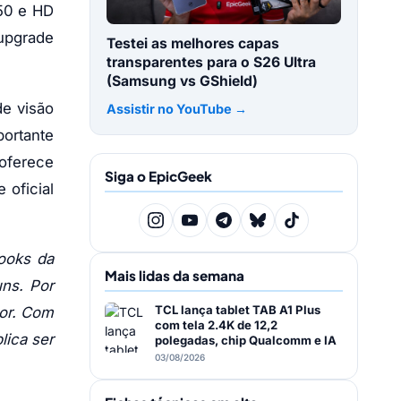
50 e HD
 upgrade
Testei as melhores capas
transparentes para o S26 Ultra
(Samsung vs GShield)
e visão
Assistir no YouTube →
ortante
 oferece
Siga o EpicGeek
oficial
ooks da
Mais lidas da semana
ns. Por
TCL lança tablet TAB A1 Plus
dor. Com
com tela 2.4K de 12,2
lica ser
polegadas, chip Qualcomm e IA
03/08/2026