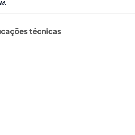
.M.
icações técnicas