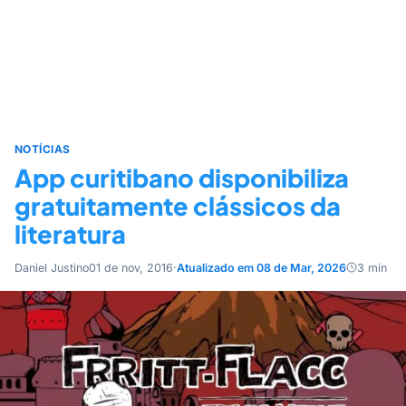
NOTÍCIAS
App curitibano disponibiliza
gratuitamente clássicos da
literatura
Daniel Justino
01 de nov, 2016
·
Atualizado em 08 de Mar, 2026
3 min