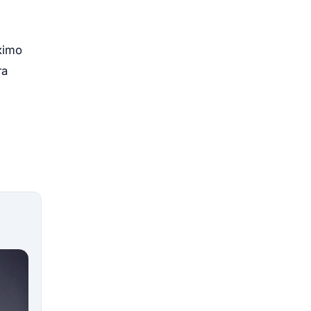
ximo
ra