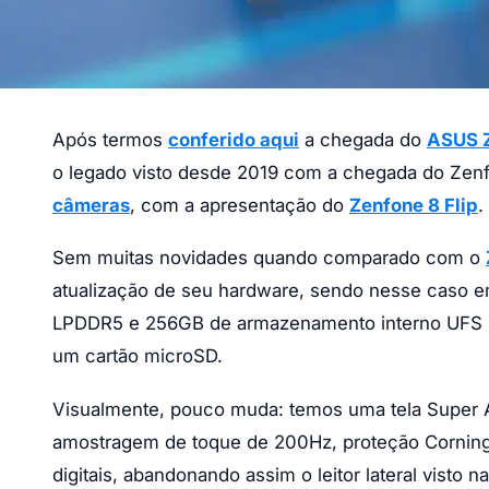
Após termos
conferido aqui
a chegada do
ASUS 
o legado visto desde 2019 com a chegada do Ze
câmeras
, com a apresentação do
Zenfone 8 Flip
.
Sem muitas novidades quando comparado com o
atualização de seu hardware, sendo nesse caso
LPDDR5 e 256GB de armazenamento interno UFS 3
um cartão microSD.
Visualmente, pouco muda: temos uma tela Super 
amostragem de toque de 200Hz, proteção Corning Go
digitais, abandonando assim o leitor lateral visto 