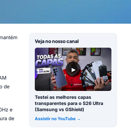
e mantém
Veja no nosso canal
▶
RAM
o de
Testei as melhores capas
transparentes para o S26 Ultra
90Hz e
(Samsung vs GShield)
tura de
Assistir no YouTube →