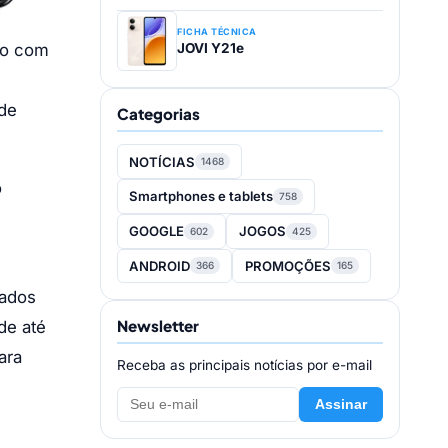
FICHA TÉCNICA
do com
JOVI Y21e
de
Categorias
NOTÍCIAS
1468
o
Smartphones e tablets
758
GOOGLE
JOGOS
602
425
ANDROID
PROMOÇÕES
366
165
cados
Newsletter
de até
ara
Receba as principais notícias por e-mail
Assinar