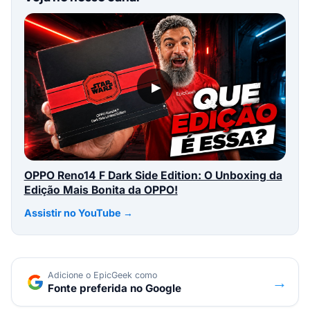
▶
OPPO Reno14 F Dark Side Edition: O Unboxing da
Edição Mais Bonita da OPPO!
Assistir no YouTube →
Adicione o EpicGeek como
→
Fonte preferida no Google