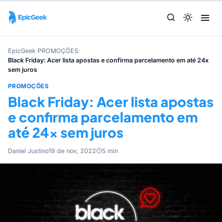
EpicGeek
›
PROMOÇÕES
›
Black Friday: Acer lista apostas e confirma parcelamento em até 24x
sem juros
PROMOÇÕES
Black Friday: Acer lista apostas
e confirma parcelamento em
até 24x sem juros
Daniel Justino
19 de nov, 2022
5 min