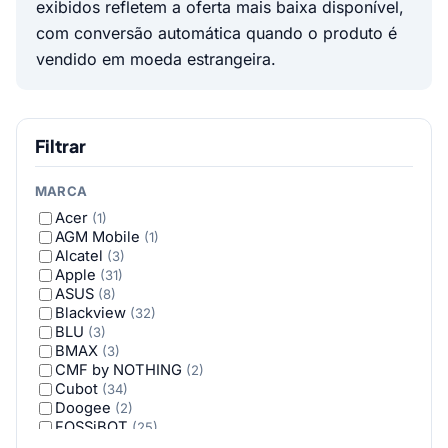
exibidos refletem a oferta mais baixa disponível,
com conversão automática quando o produto é
vendido em moeda estrangeira.
Filtrar
MARCA
Acer
(1)
AGM Mobile
(1)
Alcatel
(3)
Apple
(31)
ASUS
(8)
Blackview
(32)
BLU
(3)
BMAX
(3)
CMF by NOTHING
(2)
Cubot
(34)
Doogee
(2)
FOSSiBOT
(25)
Google
(16)