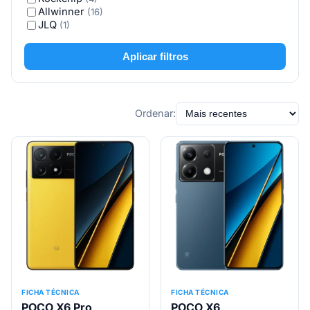
Allwinner
(16)
JLQ
(1)
Aplicar filtros
Ordenar:
FICHA TÉCNICA
FICHA TÉCNICA
POCO X6 Pro
POCO X6