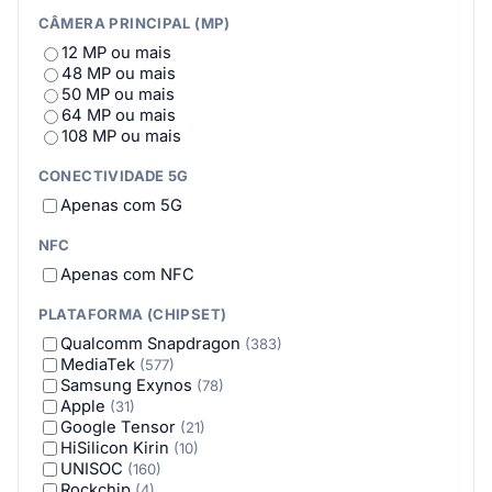
CÂMERA PRINCIPAL (MP)
12 MP ou mais
48 MP ou mais
50 MP ou mais
64 MP ou mais
108 MP ou mais
CONECTIVIDADE 5G
Apenas com 5G
NFC
Apenas com NFC
PLATAFORMA (CHIPSET)
Qualcomm Snapdragon
(383)
MediaTek
(577)
Samsung Exynos
(78)
Apple
(31)
Google Tensor
(21)
HiSilicon Kirin
(10)
UNISOC
(160)
Rockchip
(4)