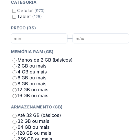
CATEGORIA
HONOR
(11)
Celular
(970)
HUAWEI
(13)
Tablet
(125)
Infinix
(27)
iQOO
(8)
PREÇO (R$)
itel
(4)
Jolla
(1)
—
JOVI
(13)
Lenovo
(7)
MEMÓRIA RAM (GB)
LG
(14)
MEIZU
(2)
Menos de 2 GB (básicos)
Motorola
(127)
2 GB ou mais
Multi
(3)
4 GB ou mais
Nokia
(15)
6 GB ou mais
NOTHING
(11)
8 GB ou mais
nubia
(1)
12 GB ou mais
OPPO
(23)
16 GB ou mais
Oukitel
(18)
Philco
(4)
ARMAZENAMENTO (GB)
POCO
(56)
Até 32 GB (básicos)
Positivo
(4)
32 GB ou mais
PRITOM
(12)
64 GB ou mais
realme
(76)
128 GB ou mais
REDMAGIC
(11)
256 GB ou mais