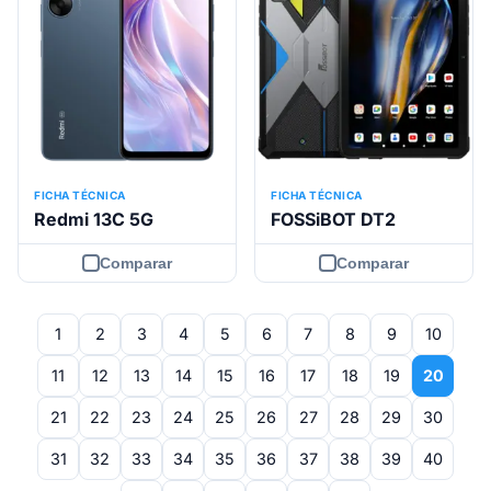
FICHA TÉCNICA
FICHA TÉCNICA
Redmi 13C 5G
FOSSiBOT DT2
Comparar
Comparar
1
2
3
4
5
6
7
8
9
10
11
12
13
14
15
16
17
18
19
20
21
22
23
24
25
26
27
28
29
30
31
32
33
34
35
36
37
38
39
40