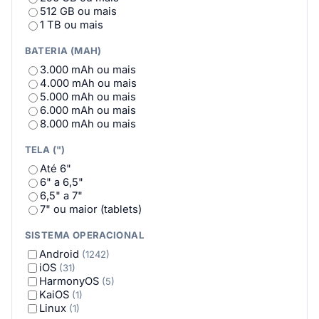
REDMI
(80)
512 GB ou mais
ROG (Republic of Gamers)
(11)
1 TB ou mais
Samsung
(172)
Semp
(4)
BATERIA (MAH)
TCL
(33)
3.000 mAh ou mais
Teclast
(19)
4.000 mAh ou mais
TECNO
(90)
5.000 mAh ou mais
TecToy
(1)
6.000 mAh ou mais
UMIDIGI
(4)
8.000 mAh ou mais
VAIO
(2)
vivo
(7)
TELA (")
WIKO
(2)
Xiaomi
(48)
Até 6"
6" a 6,5"
6,5" a 7"
7" ou maior (tablets)
SISTEMA OPERACIONAL
Android
(1242)
iOS
(31)
HarmonyOS
(5)
KaiOS
(1)
Linux
(1)