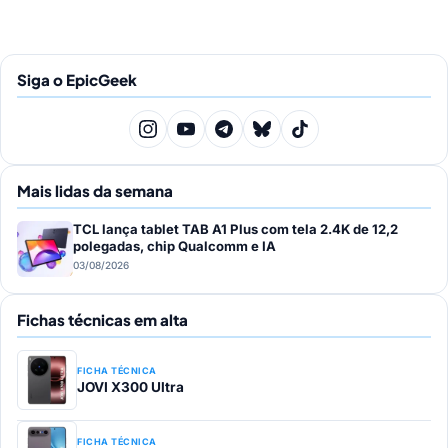
posts
Siga o EpicGeek
Mais lidas da semana
TCL lança tablet TAB A1 Plus com tela 2.4K de 12,2
polegadas, chip Qualcomm e IA
03/08/2026
Fichas técnicas em alta
FICHA TÉCNICA
JOVI X300 Ultra
FICHA TÉCNICA