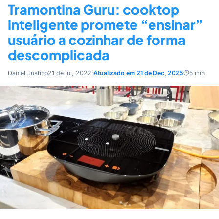
Tramontina Guru: cooktop
inteligente promete “ensinar”
usuário a cozinhar de forma
descomplicada
Daniel Justino
21 de jul, 2022
·
Atualizado em 21 de Dec, 2025
5 min