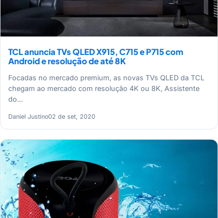
TCL anuncia TVs QLED X915, C715 e P715 com
Android e resolução de até 8K
Focadas no mercado premium, as novas TVs QLED da TCL
chegam ao mercado com resolução 4K ou 8K, Assistente
do…
Daniel Justino
02 de set, 2020