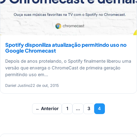
Spotify disponiliza atualização permitindo uso no
Google Chromecast
Depois de anos protelando, o Spotify finalmente liberou uma
versão que enxerga o ChromeCast de primeira geração
permitindo uso em…
Daniel Justino
22 de out, 2015
Paginação
← Anterior
1
…
3
4
de
posts