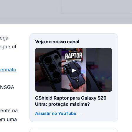
hega
Veja no nosso canal
ague of
▶
eonato
RENSGA
GShield Raptor para Galaxy S26
Ultra: proteção máxima?
rente na
Assistir no YouTube →
com uma