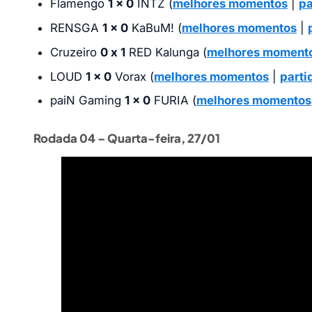
Flamengo
1 x 0
INTZ (
melhores momentos
|
pa
RENSGA
1 x 0
KaBuM! (
melhores momentos
|
Cruzeiro
0 x 1
RED Kalunga (
melhores moment
LOUD
1 x 0
Vorax (
melhores momentos
|
parti
paiN Gaming
1 x 0
FURIA (
melhores momentos
Rodada 04 – Quarta-feira, 27/01