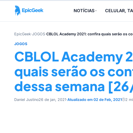
NOTÍCIAS
CELULAR, TA
EpicGeek
›
JOGOS
›
CBLOL Academy 2021: confira quais serão os co
JOGOS
CBLOL Academy 20
quais serão os co
dessa semana [26/
Daniel Justino
26 de jan, 2021
·
Atualizado em 02 de Feb, 2021
2 m