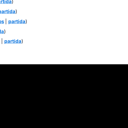
rtida
)
partida
)
os
|
partida
)
da
)
|
partida
)