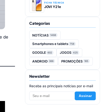
FICHA TÉCNICA
JOVI Y21e
Categorias
NOTÍCIAS
1468
e de
Smartphones e tablets
758
GOOGLE
JOGOS
602
425
ANDROID
PROMOÇÕES
366
165
Newsletter
Receba as principais notícias por e-mail
Assinar