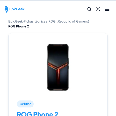
EpicGeek
›
Fichas técnicas
›
ROG (Republic of Gamers)
›
ROG Phone 2
Celular
ROG Phone 2