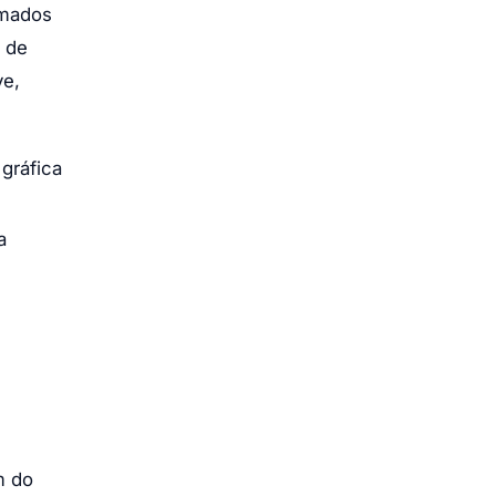
amados
s de
ve,
gráfica
a
m do