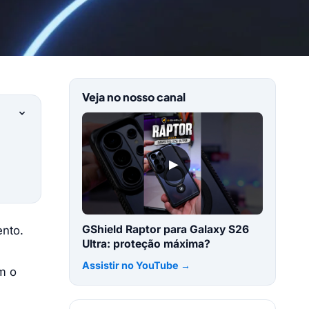
Veja no nosso canal
▶
GShield Raptor para Galaxy S26
ento.
Ultra: proteção máxima?
Assistir no YouTube →
am o