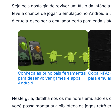
Seja pela nostalgia de reviver um título da infân
teve a chance de jogar, a emulação no Android é 
é crucial escolher o emulador certo para cada si
Conheça as principais ferramentas
Copa NFA: 
para desenvolver games e apps
para emulad
Android
Neste guia, detalhamos os melhores emuladores di
você possa montar sua biblioteca de jogos retrô 