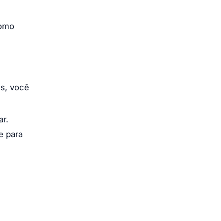
como
,
Ms, você
r.
e para