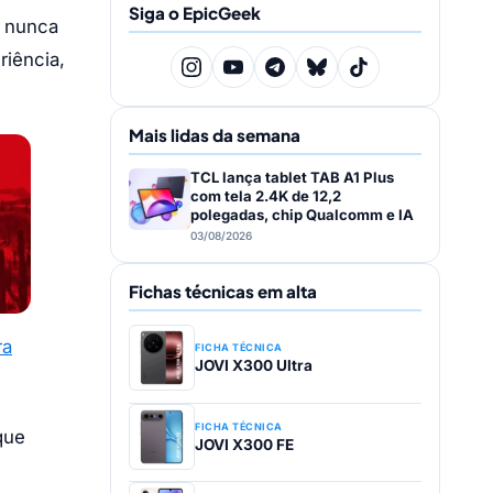
Siga o EpicGeek
ê nunca
riência,
Mais lidas da semana
TCL lança tablet TAB A1 Plus
com tela 2.4K de 12,2
polegadas, chip Qualcomm e IA
03/08/2026
Fichas técnicas em alta
ra
FICHA TÉCNICA
JOVI X300 Ultra
FICHA TÉCNICA
que
JOVI X300 FE