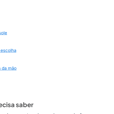
sole
 escolha
a da mão
ecisa saber