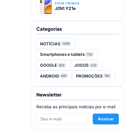
FICHA TÉCNICA
JOVI Y21e
Categorias
NOTÍCIAS
1468
Smartphones e tablets
758
GOOGLE
JOGOS
602
425
ANDROID
PROMOÇÕES
366
165
Newsletter
Receba as principais notícias por e-mail
Assinar