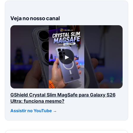
Veja no nosso canal
▶
GShield Crystal Slim MagSafe para Galaxy S26
Ultra: funciona mesmo?
Assistir no YouTube →