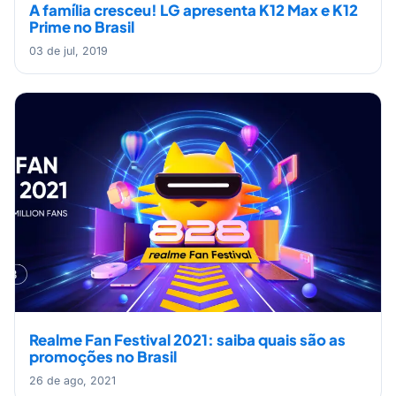
A família cresceu! LG apresenta K12 Max e K12
Prime no Brasil
03 de jul, 2019
Realme Fan Festival 2021: saiba quais são as
promoções no Brasil
26 de ago, 2021