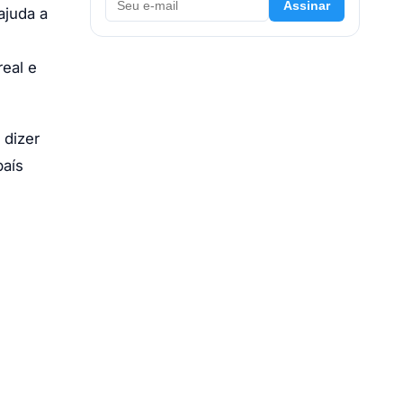
Assinar
ajuda a
eal e
 dizer
país