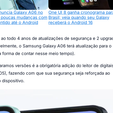
uncia Galaxy A06 no
One UI 8 ganha cronograma par
m poucas mudanças com
Brasil; veja quando seu Galaxy
ntido até o Android
receberá o Android 16
 ao todo 4 anos de atualizações de segurança e 2 upgra
ivelmente, o Samsung Galaxy A06 terá atualização para o
a forma de contar nesse meio tempo).
mos versões é a obrigatória adição do leitor de digitai
A05), fazendo com que sua segurança seja reforçada ao
dispositivo.