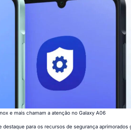
 Knox e mais chamam a atenção no Galaxy A06
e destaque para os recursos de segurança aprimorados 