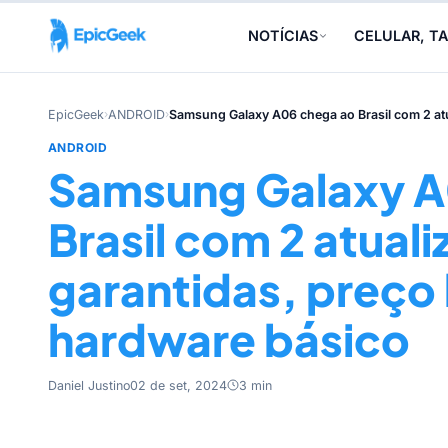
NOTÍCIAS
CELULAR, TA
EpicGeek
›
ANDROID
›
Samsung Galaxy A06 chega ao Brasil com 2 atu
ANDROID
Samsung Galaxy A
Brasil com 2 atual
garantidas, preço 
hardware básico
Daniel Justino
02 de set, 2024
3 min