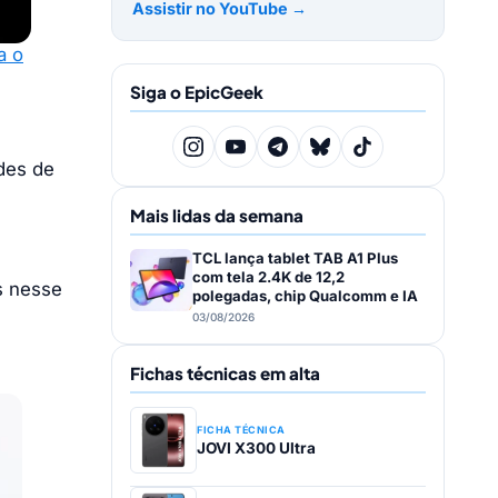
Assistir no YouTube →
a o
Siga o EpicGeek
des de
Mais lidas da semana
TCL lança tablet TAB A1 Plus
com tela 2.4K de 12,2
s nesse
polegadas, chip Qualcomm e IA
03/08/2026
Fichas técnicas em alta
FICHA TÉCNICA
JOVI X300 Ultra