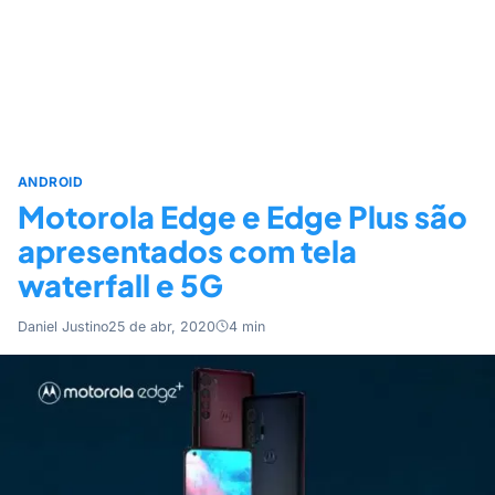
ANDROID
Motorola Edge e Edge Plus são
apresentados com tela
waterfall e 5G
Daniel Justino
25 de abr, 2020
4 min