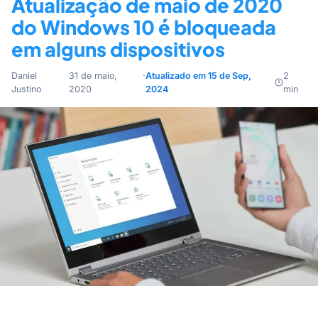
Atualização de maio de 2020
do Windows 10 é bloqueada
em alguns dispositivos
Daniel
31 de maio,
·
Atualizado em 15 de Sep,
2
Justino
2020
2024
min