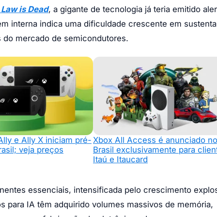
 Law is Dead
, a gigante de tecnologia já teria emitido ale
em interna indica uma dificuldade crescente em sustenta
es do mercado de semicondutores.
ly e Ally X iniciam pré-
Xbox All Access é anunciado n
asil; veja preços
Brasil exclusivamente para clien
Itaú e Itaucard
entes essenciais, intensificada pelo crescimento explo
tados para IA têm adquirido volumes massivos de memória,