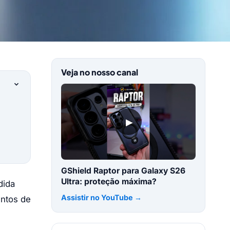
Veja no nosso canal
▶
GShield Raptor para Galaxy S26
Ultra: proteção máxima?
dida
Assistir no YouTube →
entos de