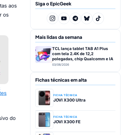
Siga o EpicGeek
rtas aos
r os
Mais lidas da semana
TCL lança tablet TAB A1 Plus
com tela 2.4K de 12,2
polegadas, chip Qualcomm e IA
03/08/2026
Fichas técnicas em alta
o
tes
FICHA TÉCNICA
JOVI X300 Ultra
sivo do
FICHA TÉCNICA
JOVI X300 FE