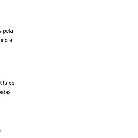
s pela
aio e
s
ítulos
nadas
s