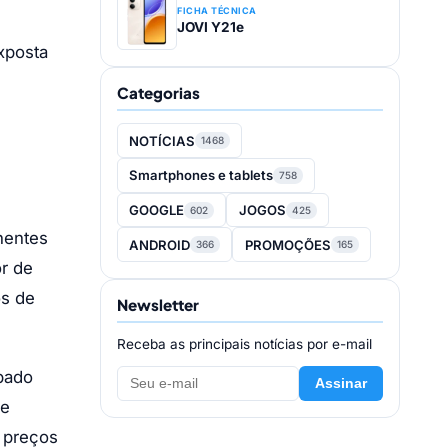
FICHA TÉCNICA
JOVI Y21e
xposta
Categorias
NOTÍCIAS
1468
Smartphones e tablets
758
GOOGLE
JOGOS
602
425
nentes
ANDROID
PROMOÇÕES
366
165
r de
os de
Newsletter
Receba as principais notícias por e-mail
ipado
Assinar
de
 preços