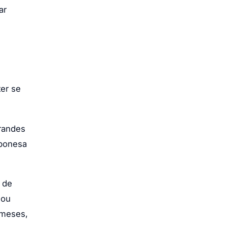
ar
ter se
randes
aponesa
 de
 ou
 meses,